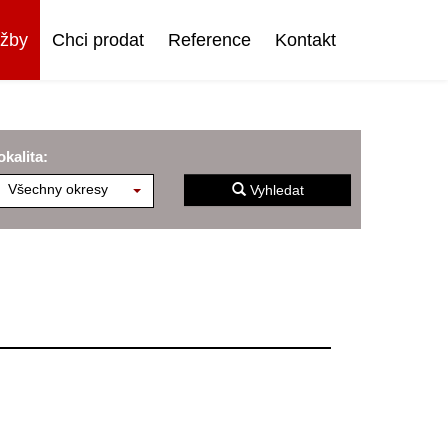
užby
Chci prodat
Reference
Kontakt
okalita:
Všechny okresy
Vyhledat