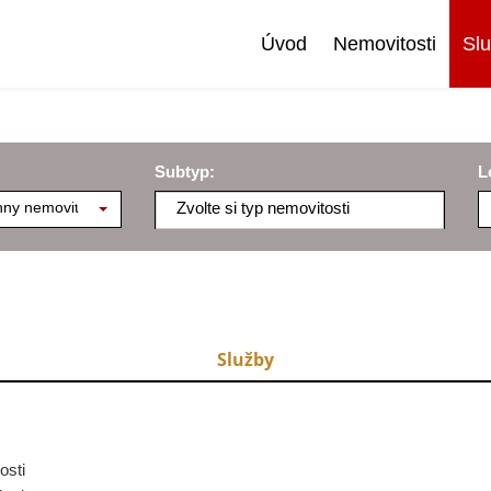
Úvod
Nemovitosti
Sl
Subtyp:
L
ny nemovitosti
Zvolte si typ nemovitosti
Služby
osti