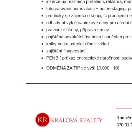
inzerce na realitních portálech, reklama, mar
fotografování nemovitosti + home staging, př
prohlídky se zájemci o koupi, či pronájem ne
odhady obvyklé nabídkové ceny pro úřední 
právnické úkony, příprava smluv
pojištěná advokátní úschova finančních pros
kolky na katastrální úřad + vklad
zajištění financování
PENB ( průkaz energetické náročnosti budo
ODMĚNA ZA TIP ve výši 10.000,– Kč
Radničn
370 01 