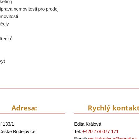
keting
íprava nemovitosti pro prodej
movitosti
účely
tředků
vy)
Adresa:
Rychlý kontakt
í 133/1
Edita Králová
České Budějovice
Tel:
+420 778 077 171
Email:
realitykralova@
email.cz