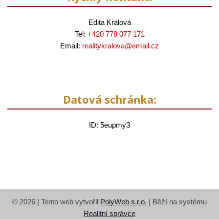
Edita Králová
Tel:
+420 778 077 171
Email:
realitykralova@
email.cz
Datová schránka:
ID: 5eupmy3
© 2026 | Tento web vytvořil
PolyWeb s.r.o.
| Běží na systému
Realitní správce