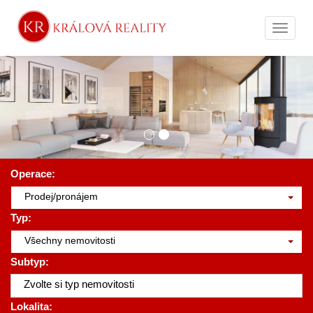
Naviga
Operace:
Prodej/pronájem
Typ:
Všechny nemovitosti
Subtyp:
Zvolte si typ nemovitosti
Lokalita: