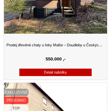
Prodej dřevěné chaty u řeky Malše – Doudleby u Českých Budějovic
550.000
,-
EXKLUZIVNĚ
PRODÁNO
TOP