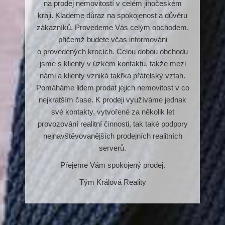
na prodej nemovitostí v celém jihočeském
kraji. Klademe důraz na spokojenost a důvěru
zákazníků. Provedeme Vás celým obchodem,
přičemž budete včas informováni
o provedených krocích. Celou dobou obchodu
jsme s klienty v úzkém kontaktu, takže mezi
námi a klienty vzniká takřka přátelský vztah.
Pomáháme lidem prodat jejich nemovitost v co
nejkratším čase. K prodeji využíváme jednak
své kontakty, vytvořené za několik let
provozování realitní činnosti, tak také podpory
nejnavštěvova­nějších prodejních realitních
serverů.
Přejeme Vám spokojený prodej.
Tým Králová Reality