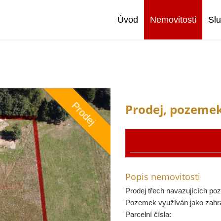
Úvod
Nemovitosti
Sl
Prodej
Prodej, pozemek
Popis nemovitosti
Prodej třech navazujících po
Pozemek využíván jako zahra
Parcelní čísla: