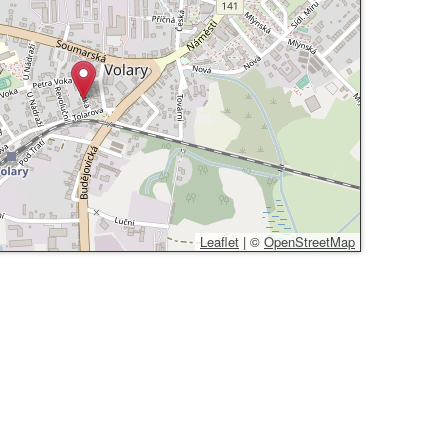
Leaflet
|
©
OpenStreetMap