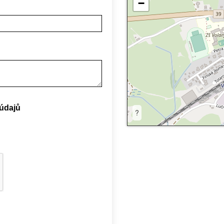
−
údajů
?