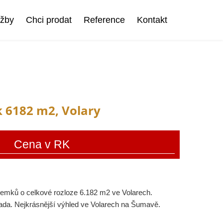
užby
Chci prodat
Reference
Kontakt
 6182 m2, Volary
Cena v RK
zemků o celkové rozloze 6.182 m2 ve Volarech.
da. Nejkrásnější výhled ve Volarech na Šumavě.