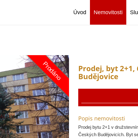
Úvod
Nemovitosti
Sl
Prodáno
Prodej
Prodej, byt 2+1,
Budějovice
Popis nemovitosti
Prodej bytu 2+1 v družstevním
Českých Budějovicích. Byt s