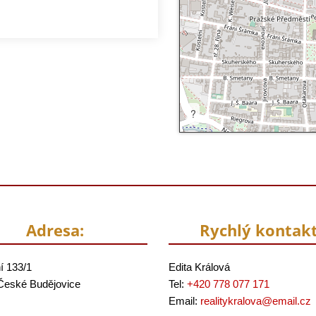
?
Adresa:
Rychlý kontakt
í 133/1
Edita Králová
České Budějovice
Tel:
+420 778 077 171
Email:
realitykralova@
email.cz