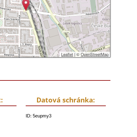
Leaflet
|
©
OpenStreetMap
:
Datová schránka:
ID: 5eupmy3