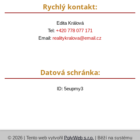
Rychlý kontakt:
Edita Králová
Tel:
+420 778 077 171
Email:
realitykralova@
email.cz
Datová schránka:
ID: 5eupmy3
© 2026 | Tento web vytvořil
PolyWeb s.r.o.
| Běží na systému